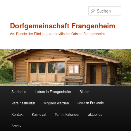
Zum
primären
Such
Inhalt
springen
Dorfgemeinschaft Frangenheim
Am Rande der Eifel liegt der idyllische Ortsteil Frangenheim
Hauptmenü
Startseite
Leben in Frangenheim
Bilder
unsere Freunde
Vereinsstruktur
Mitglied werden
Kontakt
Karneval
Terminkalender
aktuelles
Archiv