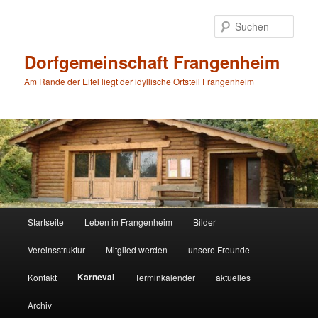
Zum
primären
Such
Inhalt
springen
Dorfgemeinschaft Frangenheim
Am Rande der Eifel liegt der idyllische Ortsteil Frangenheim
Hauptmenü
Startseite
Leben in Frangenheim
Bilder
Vereinsstruktur
Mitglied werden
unsere Freunde
Karneval
Kontakt
Terminkalender
aktuelles
Archiv